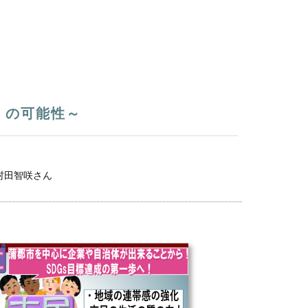
」の可能性～
村田智咲さん