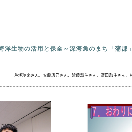
海洋生物の活用と保全～深海魚のまち「蒲郡
芦塚玲来さん、安藤凛乃さん、近藤慧斗さん、野田愁斗さん、